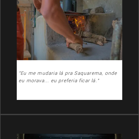
"Eu me mudaria lá pra Saquarema, onde
eu morava... eu preferia ficar lá."