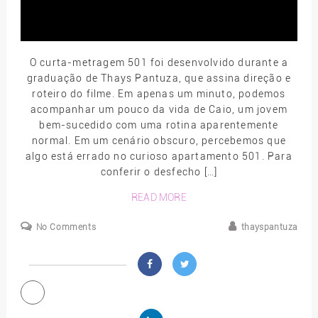
O curta-metragem 501 foi desenvolvido durante a
graduação de Thays Pantuza, que assina direção e
roteiro do filme. Em apenas um minuto, podemos
acompanhar um pouco da vida de Caio, um jovem
bem-sucedido com uma rotina aparentemente
normal. Em um cenário obscuro, percebemos que
algo está errado no curioso apartamento 501. Para
conferir o desfecho […]
READ MORE
No Comments
thayspantuza