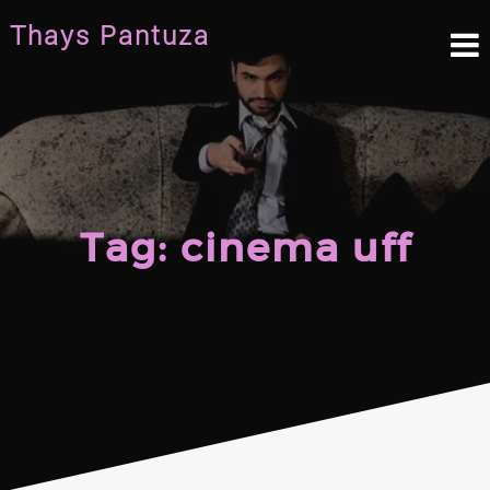
Skip
Thays Pantuza
to
content
Tag:
cinema uff