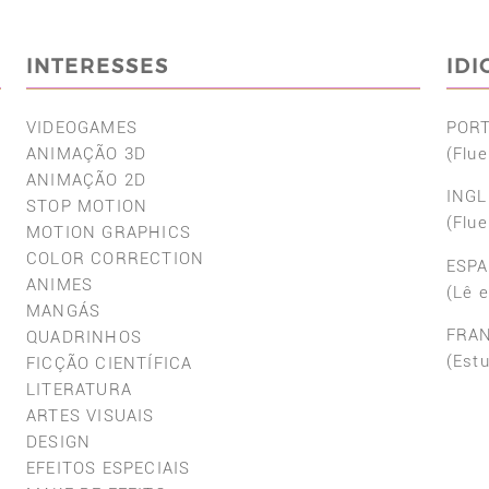
INTERESSES
ID
VIDEOGAMES
POR
ANIMAÇÃO 3D
(Flue
ANIMAÇÃO 2D
INGL
STOP MOTION
(Flue
MOTION GRAPHICS
COLOR CORRECTION
ESP
ANIMES
(Lê 
MANGÁS
FRA
QUADRINHOS
(Est
FICÇÃO CIENTÍFICA
LITERATURA
ARTES VISUAIS
DESIGN
EFEITOS ESPECIAIS