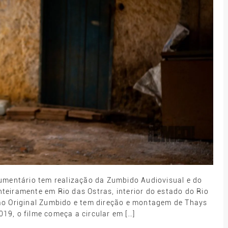
cumentário tem realização da Zumbido Audiovisual e do
inteiramente em Rio das Ostras, interior do estado do Rio
o Original Zumbido e tem direção e montagem de Thays
19, o filme começa a circular em […]