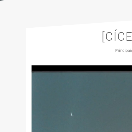
[CÍC
Principa