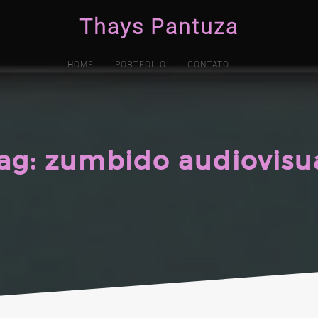
Thays Pantuza
HOME
PORTFOLIO
CONTATO
ag:
zumbido audiovisu