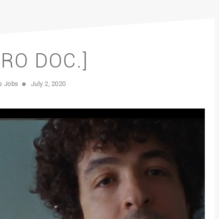
ERO DOC.]
is Jobs
July 2, 2020