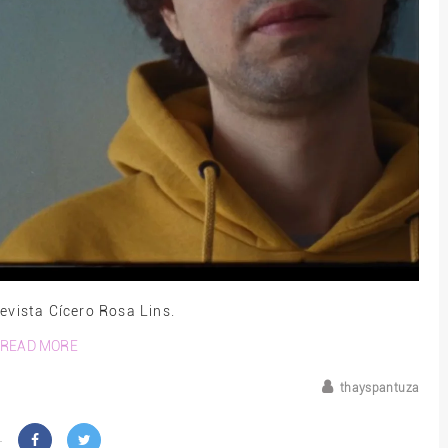
evista Cícero Rosa Lins.
READ MORE
thayspantuza